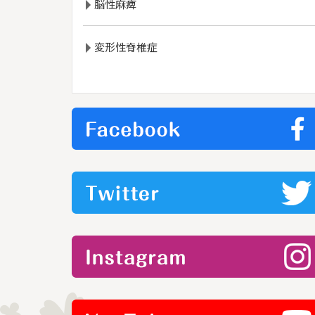
脳性麻痺
変形性脊椎症