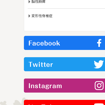
脳性麻痺
変形性脊椎症