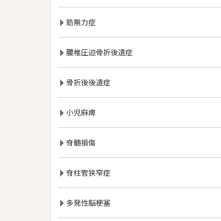
筋無力症
腰椎圧迫骨折後遺症
骨折後後遺症
小児麻痺
脊髄損傷
脊柱管狭窄症
多発性脳梗塞