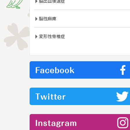
脳出血後遺症
脳性麻痺
変形性脊椎症