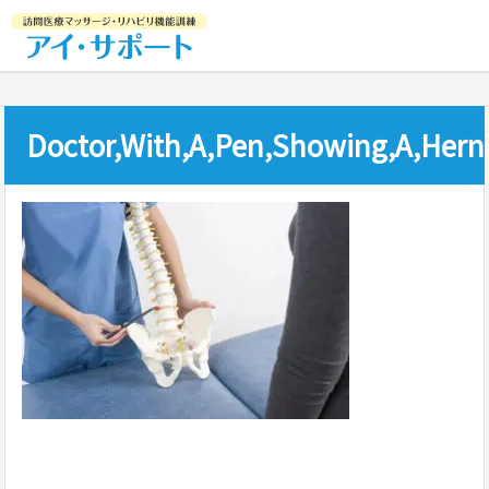
Doctor,With,A,Pen,Showing,A,Herni